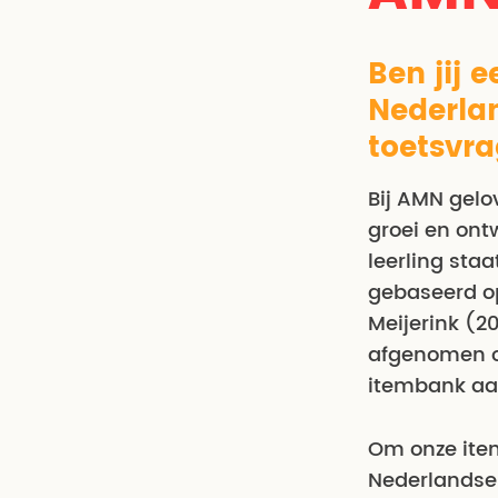
Ben jij 
Nederlan
toetsvra
Bij AMN gelo
groei en ont
leerling sta
gebaseerd op
Meijerink (2
afgenomen o
itembank aan
Om onze ite
Nederlandse