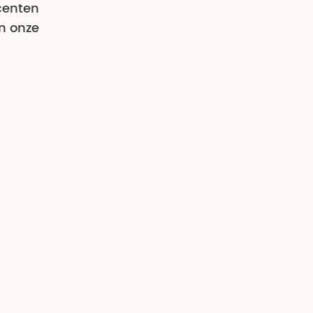
centen
n onze