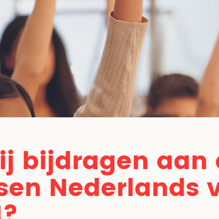
jij bijdragen aan
sen Nederlands 
?