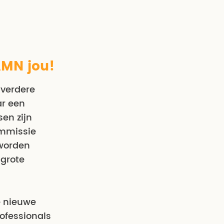
AMN jou!
 verdere
ar een
en zijn
ommissie
 worden
grote
e nieuwe
ofessionals