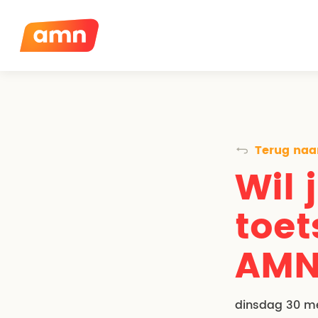
Terug naar
Wil 
toet
AMN
dinsdag 30 me