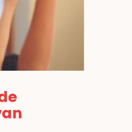
 de
van