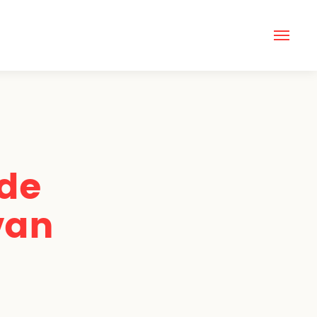
 de
van