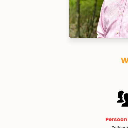
W
Persoon
Zelfver