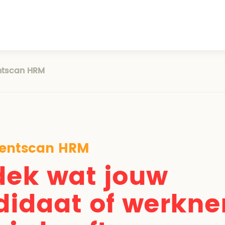
ntscan HRM
entscan HRM
dek wat jouw
didaat of werkn