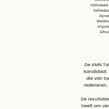
Intrinsieke
Zelfred
Dyna
Werkh
Impulsi
Altr
De AMN Tal
kandidaat.
die van to
redeneren,
De resultate
heeft om ve