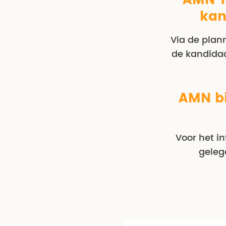
AMN T
kan
Via de plan
de kandida
AMN bi
Voor het i
geleg