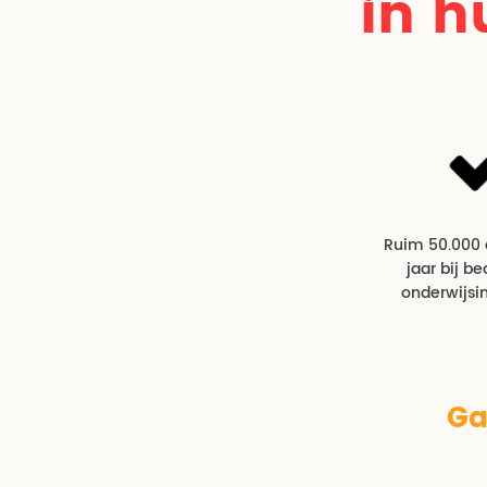
in h
Ruim 50.000
jaar bij be
onderwijsin
Ga