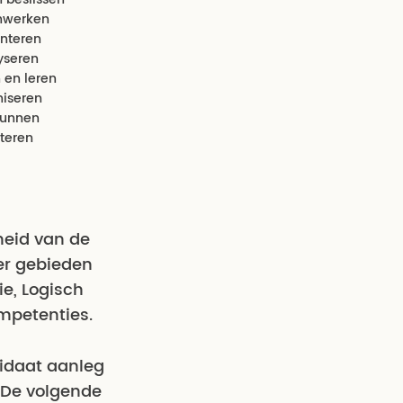
werken
nteren
yseren
 en leren
iseren
unnen
teren
heid van de
er gebieden
ie, Logisch
mpetenties.
didaat aanleg
 De volgende