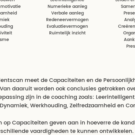
 motivatie
Numerieke aanleg
Samen
zaamheid
Verbale aanleg
Prese
miek
Redeneervermogen
Anal
ouding
Evaluatievermogen
Creëren
viteit
Ruimtelijk inzicht
Organ
uïsme
Aank
Pres
entscan meet de Capaciteiten en de Persoonlijk
 Van daaruit worden ook conclusies getrokken ov
epassing zijn in de coaching zoals: Leerintelligent
 Dynamiek, Werkhouding, Zelfredzaamheid en Co
n op Capaciteiten geven aan in hoeverre de kan
rschillende vaardigheden te kunnen ontwikkelen.