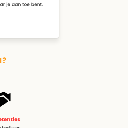
ar je aan toe bent.
M?
tenties
 beslissen