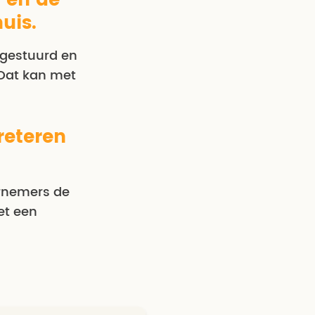
 en de
uis.
 gestuurd en
Dat kan met
reteren
ernemers de
et een