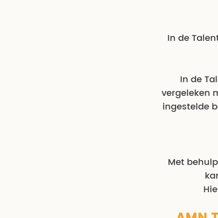
In de Talen
In de T
vergeleken m
ingestelde b
Met behulp
ka
Hie