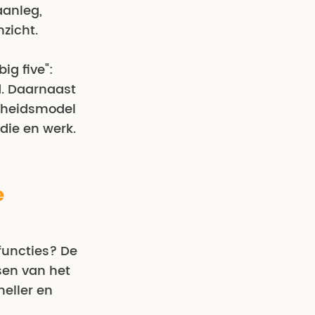
aanleg,
zicht.
ig five":
id. Daarnaast
jkheidsmodel
die en werk.
e
 functies? De
sen van het
neller en