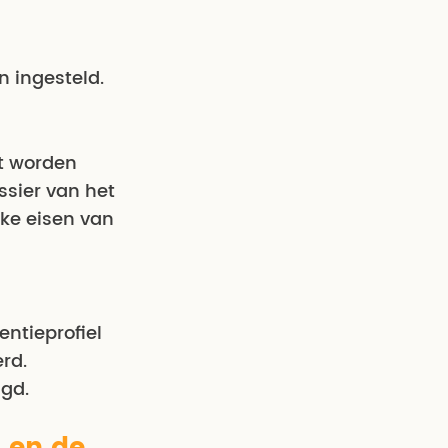
n ingesteld.
t worden
ssier van het
eke eisen van
ntieprofiel
rd.
igd.