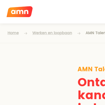
Home
Werken en loopbaan
AMN Tale
AMN Tal
Ont
kan