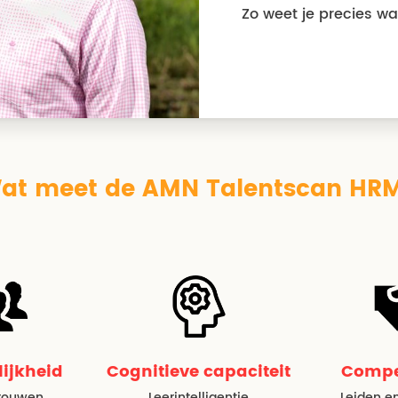
Zo weet je precies wa
at meet de AMN Talentscan HR
lijkheid
Cognitieve capaciteit
Compe
trouwen
Leerintelligentie
Leiden en