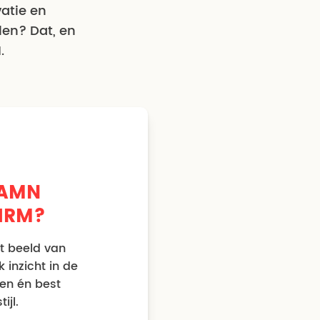
vatie en
len? Dat, en
.
 AMN
HRM?
t beeld van
k inzicht in de
en én best
ijl.